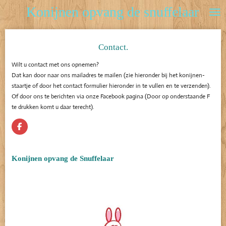
Konijnen opvang de snuffelaar
Ga
direct
naar
de
Contact.
hoofdinhoud
Wilt u contact met ons opnemen?
Dat kan door naar ons mailadres te mailen (zie hieronder bij het konijnen-
staartje of door het contact formulier hieronder in te vullen en te verzenden).
Of door ons te berichten via onze Facebook pagina (Door op onderstaande F
te drukken komt u daar terecht).
F
a
c
e
b
Konijnen opvang de Snuffelaar
o
o
k